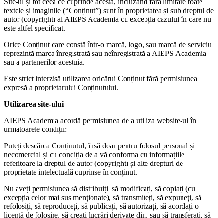
Site-ul și tot ceea ce cuprinde acesta, incluzând fără limitare toate
textele și imaginile (“Conținut”) sunt în proprietatea și sub dreptul de
autor (copyright) al AIEPS Academia cu excepția cazului în care nu
este altfel specificat.
Orice Conținut care constă într-o marcă, logo, sau marcă de serviciu
reprezintă marca înregistrată sau neînregistrată a AIEPS Academia
sau a partenerilor acestuia.
Este strict interzisă utilizarea oricărui Conținut fără permisiunea
expresă a proprietarului Conținutului.
Utilizarea site-ului
AIEPS Academia acordă permisiunea de a utiliza website-ul în
următoarele condiții:
Puteți descărca Conținutul, însă doar pentru folosul personal și
necomercial și cu condiția de a vă conforma cu informațiile
referitoare la dreptul de autor (copyright) și alte drepturi de
proprietate intelectuală cuprinse în conținut.
Nu aveți permisiunea să distribuiți, să modificați, să copiați (cu
excepția celor mai sus menționate), să transmiteți, să expuneți, să
refolosiți, să reproduceți, să publicați, să autorizați, să acordați o
licență de folosire, să creați lucrări derivate din, sau să transferați, să