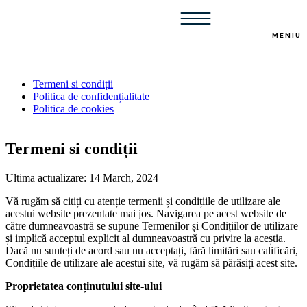
MENIU
Termeni si condiții
Politica de confidențialitate
Politica de cookies
Termeni si condiții
Ultima actualizare: 14 March, 2024
Vă rugăm să citiți cu atenție termenii și condițiile de utilizare ale
acestui website prezentate mai jos. Navigarea pe acest website de
către dumneavoastră se supune Termenilor și Condițiilor de utilizare
și implică acceptul explicit al dumneavoastră cu privire la aceștia.
Dacă nu sunteți de acord sau nu acceptați, fără limitări sau calificări,
Condițiile de utilizare ale acestui site, vă rugăm să părăsiți acest site.
Proprietatea conținutului site-ului