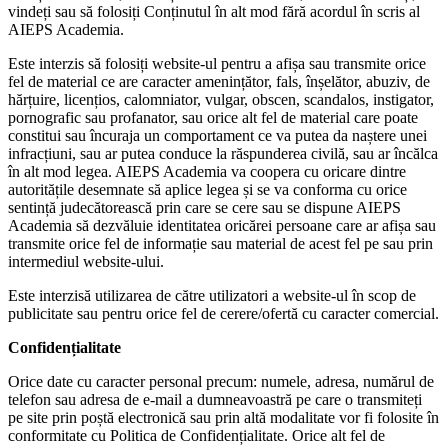
vindeți sau să folosiți Conținutul în alt mod fără acordul în scris al
AIEPS Academia.
Este interzis să folosiți website-ul pentru a afișa sau transmite orice
fel de material ce are caracter amenințător, fals, înșelător, abuziv, de
hărțuire, licențios, calomniator, vulgar, obscen, scandalos, instigator,
pornografic sau profanator, sau orice alt fel de material care poate
constitui sau încuraja un comportament ce va putea da naștere unei
infracțiuni, sau ar putea conduce la răspunderea civilă, sau ar încălca
în alt mod legea. AIEPS Academia va coopera cu oricare dintre
autoritățile desemnate să aplice legea și se va conforma cu orice
sentință judecătorească prin care se cere sau se dispune AIEPS
Academia să dezvăluie identitatea oricărei persoane care ar afișa sau
transmite orice fel de informație sau material de acest fel pe sau prin
intermediul website-ului.
Este interzisă utilizarea de către utilizatori a website-ul în scop de
publicitate sau pentru orice fel de cerere/ofertă cu caracter comercial.
Confidențialitate
Orice date cu caracter personal precum: numele, adresa, numărul de
telefon sau adresa de e-mail a dumneavoastră pe care o transmiteți
pe site prin poștă electronică sau prin altă modalitate vor fi folosite în
conformitate cu Politica de Confidențialitate. Orice alt fel de