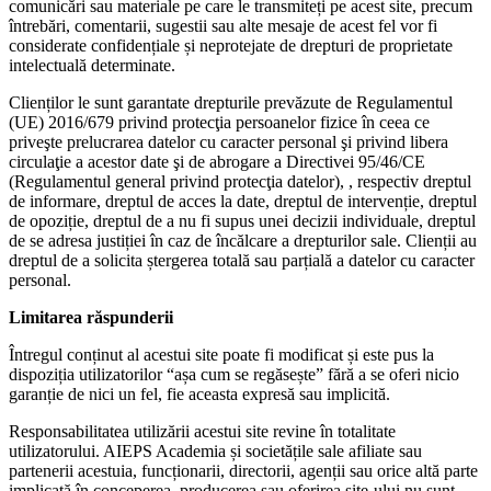
comunicări sau materiale pe care le transmiteți pe acest site, precum
întrebări, comentarii, sugestii sau alte mesaje de acest fel vor fi
considerate confidențiale și neprotejate de drepturi de proprietate
intelectuală determinate.
Clienților le sunt garantate drepturile prevăzute de Regulamentul
(UE) 2016/679 privind protecţia persoanelor fizice în ceea ce
priveşte prelucrarea datelor cu caracter personal şi privind libera
circulaţie a acestor date şi de abrogare a Directivei 95/46/CE
(Regulamentul general privind protecţia datelor), , respectiv dreptul
de informare, dreptul de acces la date, dreptul de intervenție, dreptul
de opoziție, dreptul de a nu fi supus unei decizii individuale, dreptul
de se adresa justiției în caz de încălcare a drepturilor sale. Clienții au
dreptul de a solicita ștergerea totală sau parțială a datelor cu caracter
personal.
Limitarea răspunderii
Întregul conținut al acestui site poate fi modificat și este pus la
dispoziția utilizatorilor “așa cum se regăsește” fără a se oferi nicio
garanție de nici un fel, fie aceasta expresă sau implicită.
Responsabilitatea utilizării acestui site revine în totalitate
utilizatorului. AIEPS Academia și societățile sale afiliate sau
partenerii acestuia, funcționarii, directorii, agenții sau orice altă parte
implicată în conceperea, producerea sau oferirea site-ului nu sunt